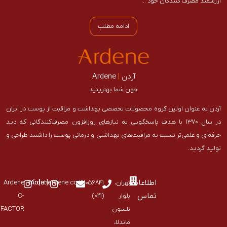
ارزشمند مصرف کنندگان خود …
ادامه مطلب
آردن
|
Ardene
چون شما بهترینید
آردن به عنوان اولین گروه محصولات تخصصی بهداشت و مراقبت از پوست در ایران
در سال ۱۳۷۰ با هدف پاسخگویی به نیازهای روز‌افزون مصرف‌کنندگانی که دید
حرفه‌ای و علمی‌تر نسبت به مراقبت‌های بهداشتی و درمانی پوست را داشتند طراحی و
تولید گردید.
اطلاعات
تهران،
22056841
Ardene
info[at]ardene.co
Ardene
تماس
بلوار
(021)
C-
نلسون
FACTOR
ماندلا،